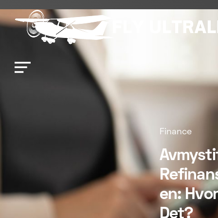
Finance
Avmystif
Refinan
en: Hvo
Det?