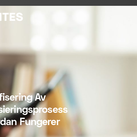
isering Av
sieringsprosess
rdan Fungerer